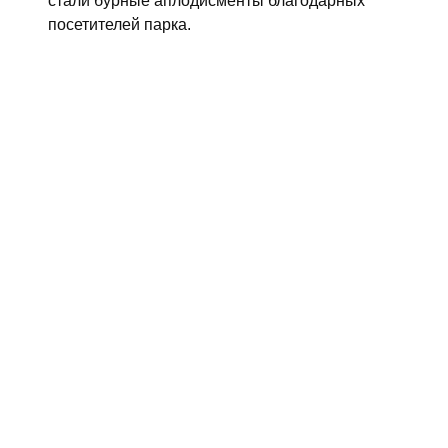
стали бурные аплодисменты благодарных
посетителей парка.